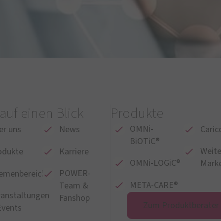
 auf einen Blick
Produkte
OMNi-
er uns
News
Caric
BiOTiC®
Weite
odukte
Karriere
OMNi-LOGiC®
Mark
POWER-
emenbereiche
META-CARE®
Team &
ranstaltungen
Fanshop
Zum Produktberater
Events