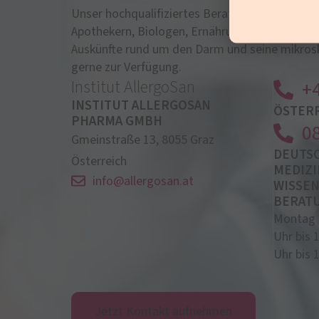
Unser hochqualifiziertes Beratungsteam, best
Apothekern, Biologen, Ernährungsfachleuten u
Auskünfte rund um den Darm und seine mikros
gerne zur Verfügung.
Institut AllergoSan
+4
INSTITUT ALLERGOSAN
ÖSTER
PHARMA GMBH
0
Gmeinstraße 13, 8055 Graz
DEUTS
Österreich
MEDIZI
info@allergosan.at
WISSEN
BERAT
Montag b
Uhr bis 
Uhr bis 
Jetzt Kontakt aufnehmen