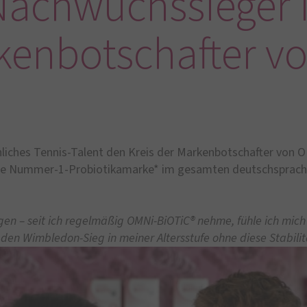
chwuchssieger M
rkenbotschafter v
liches Tennis-Talent den Kreis der Markenbotschafter von 
ie Nummer-1-Probiotikamarke* im gesamten deutschsprachi
gen – seit ich regelmäßig OMNi-BiOTiC® nehme, fühle ich mich 
h den Wimbledon-Sieg in meiner Altersstufe ohne diese Stabilit