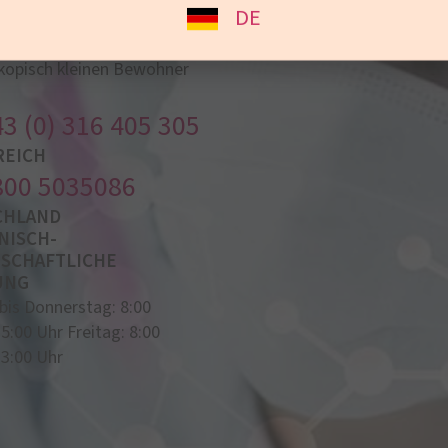
DE
ehend aus Ärzten,
nd Mikrobiologen steht für
kopisch kleinen Bewohner
3 (0) 316 405 305
REICH
800 5035086
CHLAND
NISCH-
SCHAFTLICHE
UNG
is Donnerstag: 8:00
15:00 Uhr Freitag: 8:00
13:00 Uhr