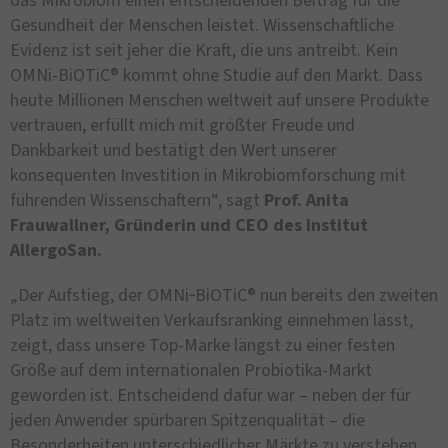
das Mikrobiom einen entscheidenden Beitrag für die
Gesundheit der Menschen leistet. Wissenschaftliche
Evidenz ist seit jeher die Kraft, die uns antreibt. Kein
OMNi-BiOTiC® kommt ohne Studie auf den Markt. Dass
heute Millionen Menschen weltweit auf unsere Produkte
vertrauen, erfüllt mich mit größter Freude und
Dankbarkeit und bestätigt den Wert unserer
konsequenten Investition in Mikrobiomforschung mit
führenden Wissenschaftern“, sagt
Prof. Anita
Frauwallner, Gründerin und CEO des Institut
AllergoSan.
„Der Aufstieg, der OMNi‐BiOTiC® nun bereits den zweiten
Platz im weltweiten Verkaufsranking einnehmen lässt,
zeigt, dass unsere Top-Marke längst zu einer festen
Größe auf dem internationalen Probiotika-Markt
geworden ist. Entscheidend dafür war – neben der für
jeden Anwender spürbaren Spitzenqualität – die
Besonderheiten unterschiedlicher Märkte zu verstehen