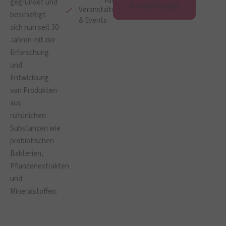
Fanshop
gegründet und
Produktberater
Veranstaltungen
beschäftigt
& Events
sich nun seit 30
Jahren mit der
Erforschung
und
Entwicklung
von Produkten
aus
natürlichen
Substanzen wie
probiotischen
Bakterien,
Pflanzenextrakten
und
Mineralstoffen.