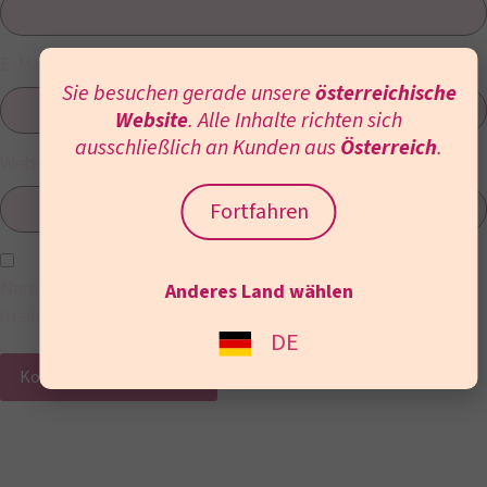
E-Mail-Adresse
*
Sie besuchen gerade unsere
österreichische
Website
. Alle Inhalte richten sich
ausschließlich an Kunden aus
Österreich
.
Website
Fortfahren
Name, E-Mail-Adresse und Website in diesem Browser für
Anderes Land wählen
meinen nächsten Kommentar speichern.
DE