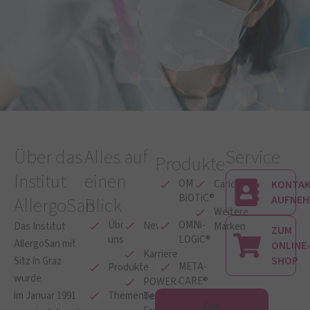
Über das
Alles auf
Service
Produkte
Institut
einen
OMNi-
Caricol®
KONTA
BiOTiC®
AllergoSan
Blick
AUFNEH
Weitere
Über
OMNi-
News
Das Institut
Marken
ZUM
uns
LOGiC®
AllergoSan mit
ONLINE
Karriere
SHOP
Sitz in Graz
META-
Produkte
wurde
CARE®
POWER-
im Januar 1991
Themenbereiche
Team &
Zum