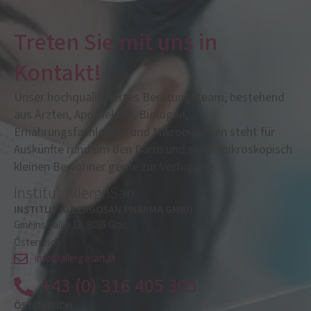
Treten Sie mit uns in
Kontakt!
Unser hochqualifiziertes Beratungsteam, bestehend
aus Ärzten, Apothekern, Biologen,
Ernährungsfachleuten und Mikrobiologen steht für
Auskünfte rund um den Darm und seine mikroskopisch
kleinen Bewohner gerne zur Verfügung.
Institut AllergoSan
INSTITUT ALLERGOSAN PHARMA GMBH
Gmeinstraße 13, 8055 Graz
Österreich
info@allergosan.at
+43 (0) 316 405 305
ÖSTERREICH